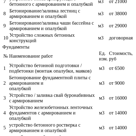
7
м3
от 21000
бетонного с армированием и опалубкой
Бетонирование/заливка лестниц с
8
м3
от 38000
армированием и опалубкой
Бетонирование/заливка чаши бассейна с
9
м3
от 29000
армированием и опалубкой
Устройство сложных бетонных
10
м3
договорная
конструкций
Фундаменты
Ед.
Стоимость,
№
Наименование работ
изм.
руб
Устройство бетонной подготовки /
1
м3
от 6500
подбетонки (монтаж опалубки, маяков)
Бетонирование фундаментной плиты с
2
армированием и
м3
от 9000
опалубкой
Устройство / заливка свай буронабивных
3
м3
от 16000
с армированием
Устройство железобетонных ленточных
4
фундаментов с армированием и
м3
от 14000
опалубкой
устройство бетонного ростверка с
5
м3
от 14000
армированием и опалубкой